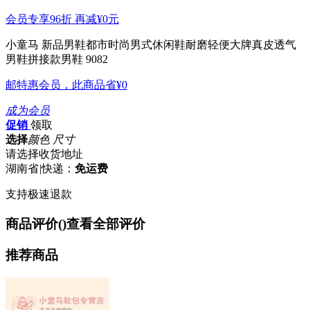
会员专享96折 再减
¥0
元
小童马 新品男鞋都市时尚男式休闲鞋耐磨轻便大牌真皮透气
男鞋拼接款男鞋 9082
邮特惠会员，此商品省
¥0
成为会员
促销
领取
选择
颜色 尺寸
请选择收货地址
湖南省
|
快递：
免运费
支持极速退款
商品评价(
)
查看全部评价
推荐商品