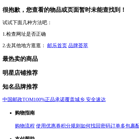
很抱歉，您查看的物品或页面暂时未能查找到！
试试下面几种方法吧：
1.检查网址是否正确
2.去其他地方逛逛：
邮乐首页
品牌荟萃
最热卖的商品
明星店铺推荐
知名品牌推荐
中国邮政
TOM
100%正品承诺
覆盖城乡 安全速达
购物指南
购物流程
使用优惠券
积分规则
如何找回密码
订单多包裹
支付帮助