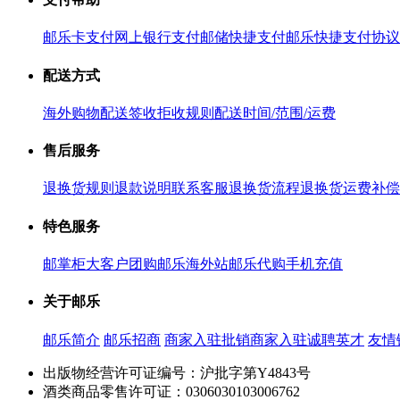
邮乐卡支付
网上银行支付
邮储快捷支付
邮乐快捷支付协议
配送方式
海外购物配送
签收拒收规则
配送时间/范围/运费
售后服务
退换货规则
退款说明
联系客服
退换货流程
退换货运费补偿
特色服务
邮掌柜
大客户团购
邮乐海外站
邮乐代购
手机充值
关于邮乐
邮乐简介
邮乐招商
商家入驻
批销商家入驻
诚聘英才
友情
出版物经营许可证编号：沪批字第Y4843号
酒类商品零售许可证：0306030103006762