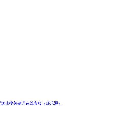
配送
热搜关键词
在线客服（邮乐通）