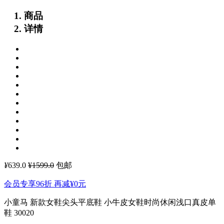
商品
详情
¥
639.0
¥1599.0
包邮
会员专享96折 再减
¥0
元
小童马 新款女鞋尖头平底鞋 小牛皮女鞋时尚休闲浅口真皮单
鞋 30020