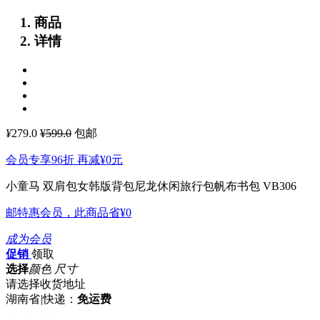
商品
详情
¥
279.0
¥599.0
包邮
会员专享96折 再减
¥0
元
小童马 双肩包女韩版背包尼龙休闲旅行包帆布书包 VB306
邮特惠会员，此商品省
¥0
成为会员
促销
领取
选择
颜色 尺寸
请选择收货地址
湖南省
|
快递：
免运费