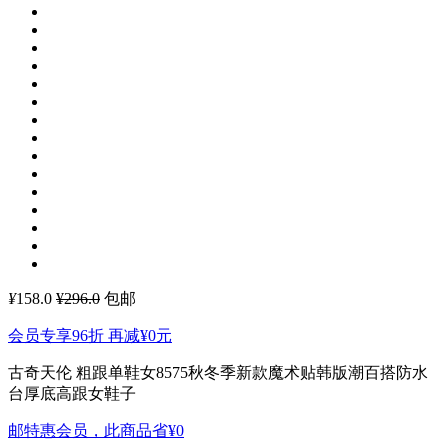
¥
158.0
¥296.0
包邮
会员专享96折 再减
¥0
元
古奇天伦 粗跟单鞋女8575秋冬季新款魔术贴韩版潮百搭防水
台厚底高跟女鞋子
邮特惠会员，此商品省
¥0