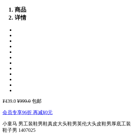
商品
详情
¥
439.0
¥999.0
包邮
会员专享96折 再减
¥0
元
小童马 男工装鞋男鞋真皮大头鞋男英伦大头皮鞋男厚底工装
鞋子男 1407025