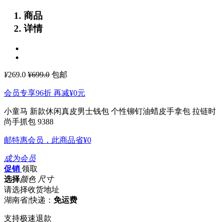
商品
详情
¥
269.0
¥699.0
包邮
会员专享96折 再减
¥0
元
小童马 新款休闲真皮男士钱包 个性铆钉油蜡皮手拿包 拉链时
尚手抓包 9388
邮特惠会员，此商品省
¥0
成为会员
促销
领取
选择
颜色 尺寸
请选择收货地址
湖南省
|
快递：
免运费
支持极速退款