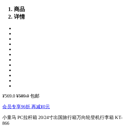
商品
详情
¥
569.0
¥589.0
包邮
会员专享96折 再减
¥0
元
小童马 PC拉杆箱 20/24寸出国旅行箱万向轮登机行李箱 KT-
866