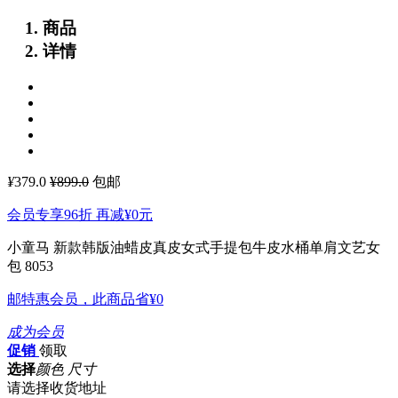
商品
详情
¥
379.0
¥899.0
包邮
会员专享96折 再减
¥0
元
小童马 新款韩版油蜡皮真皮女式手提包牛皮水桶单肩文艺女
包 8053
邮特惠会员，此商品省
¥0
成为会员
促销
领取
选择
颜色 尺寸
请选择收货地址