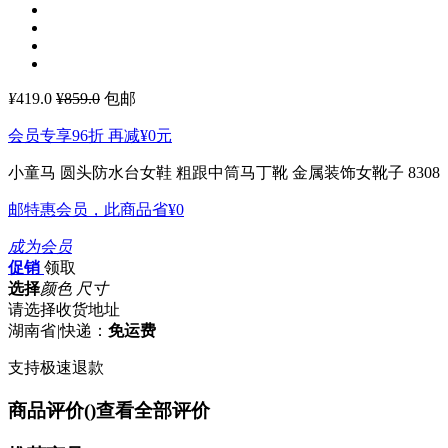
¥
419.0
¥859.0
包邮
会员专享96折 再减
¥0
元
小童马 圆头防水台女鞋 粗跟中筒马丁靴 金属装饰女靴子 8308
邮特惠会员，此商品省
¥0
成为会员
促销
领取
选择
颜色 尺寸
请选择收货地址
湖南省
|
快递：
免运费
支持极速退款
商品评价(
)
查看全部评价