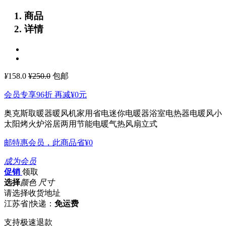
商品
详情
¥
158.0
¥250.0
包邮
会员专享96折 再减
¥0
元
奥克斯取暖器暖风机家用省电迷你电暖器浴室电热器电暖风小
太阳烤火炉浴居两用节能电暖气热风扇立式
邮特惠会员，此商品省
¥0
成为会员
促销
领取
选择
颜色 尺寸
请选择收货地址
江苏省
|
快递：
免运费
支持极速退款