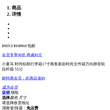
商品
详情
¥
669.0
¥1399.0
包邮
会员专享96折 再减
¥0
元
小童马 时尚铝框行李箱17寸商务新款时尚文件箱万向静音轮
拉杆箱 5532
邮特惠会员，此商品省
¥0
成为会员
促销
领取
选择
颜色 尺寸
请选择收货地址
湖南省
|
快递：
免运费