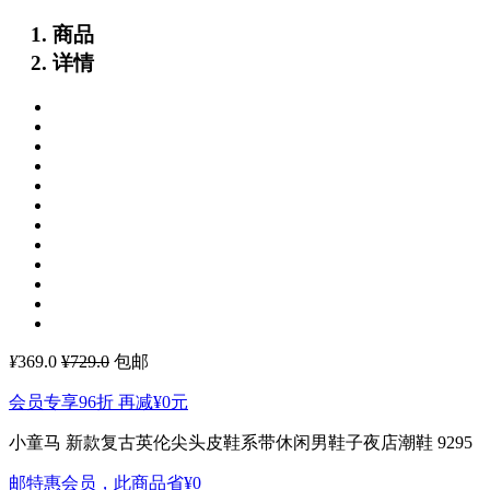
商品
详情
¥
369.0
¥729.0
包邮
会员专享96折 再减
¥0
元
小童马 新款复古英伦尖头皮鞋系带休闲男鞋子夜店潮鞋 9295
邮特惠会员，此商品省
¥0