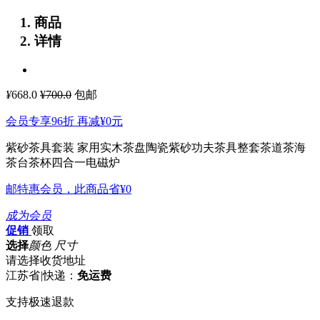
商品
详情
¥
668.0
¥700.0
包邮
会员专享96折 再减
¥0
元
紫砂茶具套装 家用实木茶盘陶瓷紫砂功夫茶具整套茶道茶海
茶台茶杯四合一电磁炉
邮特惠会员，此商品省
¥0
成为会员
促销
领取
选择
颜色 尺寸
请选择收货地址
江苏省
|
快递：
免运费
支持极速退款