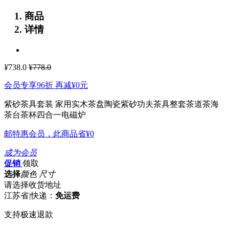
商品
详情
¥
738.0
¥778.0
会员专享96折 再减
¥0
元
紫砂茶具套装 家用实木茶盘陶瓷紫砂功夫茶具整套茶道茶海
茶台茶杯四合一电磁炉
邮特惠会员，此商品省
¥0
成为会员
促销
领取
选择
颜色 尺寸
请选择收货地址
江苏省
|
快递：
免运费
支持极速退款