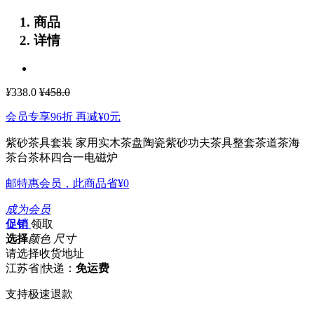
商品
详情
¥
338.0
¥458.0
会员专享96折 再减
¥0
元
紫砂茶具套装 家用实木茶盘陶瓷紫砂功夫茶具整套茶道茶海
茶台茶杯四合一电磁炉
邮特惠会员，此商品省
¥0
成为会员
促销
领取
选择
颜色 尺寸
请选择收货地址
江苏省
|
快递：
免运费
支持极速退款