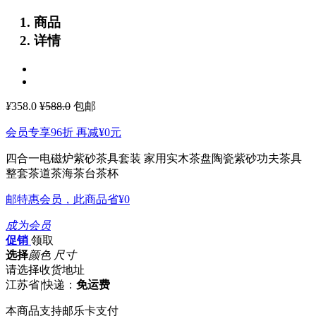
商品
详情
¥
358.0
¥588.0
包邮
会员专享96折 再减
¥0
元
四合一电磁炉紫砂茶具套装 家用实木茶盘陶瓷紫砂功夫茶具
整套茶道茶海茶台茶杯
邮特惠会员，此商品省
¥0
成为会员
促销
领取
选择
颜色 尺寸
请选择收货地址
江苏省
|
快递：
免运费
本商品支持邮乐卡支付