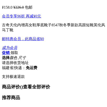
¥
158.0
¥226.0
包邮
会员专享96折 再减
¥0
元
古奇天伦内增高女鞋厚底靴子8547秋冬季新款高跟短靴英伦风
马丁靴
邮特惠会员，此商品省
¥0
成为会员
促销
领取
选择
颜色 尺寸
请选择收货地址
福建省
|
快递：
免运费
支持极速退款
商品评价(
)
查看全部评价
推荐商品