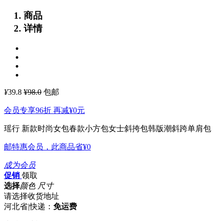
商品
详情
¥
39.8
¥98.0
包邮
会员专享96折 再减
¥0
元
瑶行 新款时尚女包春款小方包女士斜挎包韩版潮斜跨单肩包
邮特惠会员，此商品省
¥0
成为会员
促销
领取
选择
颜色 尺寸
请选择收货地址
河北省
|
快递：
免运费