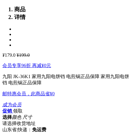
商品
详情
¥
179.0
¥199.0
会员专享96折 再减
¥0
元
九阳 JK-36K1 家用九阳电饼铛 电煎锅正品保障
家用九阳电饼
铛 电煎锅正品保障
邮特惠会员，此商品省
¥0
成为会员
促销
领取
选择
颜色 尺寸
请选择收货地址
山东省
|
快递：
免运费