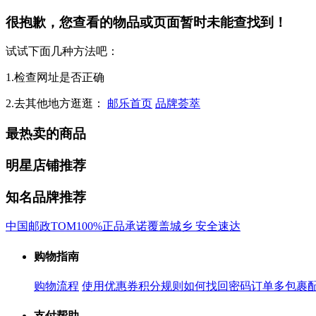
很抱歉，您查看的物品或页面暂时未能查找到！
试试下面几种方法吧：
1.检查网址是否正确
2.去其他地方逛逛：
邮乐首页
品牌荟萃
最热卖的商品
明星店铺推荐
知名品牌推荐
中国邮政
TOM
100%正品承诺
覆盖城乡 安全速达
购物指南
购物流程
使用优惠券
积分规则
如何找回密码
订单多包裹
支付帮助