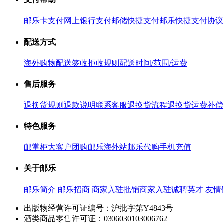
邮乐卡支付
网上银行支付
邮储快捷支付
邮乐快捷支付协议
配送方式
海外购物配送
签收拒收规则
配送时间/范围/运费
售后服务
退换货规则
退款说明
联系客服
退换货流程
退换货运费补偿
特色服务
邮掌柜
大客户团购
邮乐海外站
邮乐代购
手机充值
关于邮乐
邮乐简介
邮乐招商
商家入驻
批销商家入驻
诚聘英才
友情
出版物经营许可证编号：沪批字第Y4843号
酒类商品零售许可证：0306030103006762