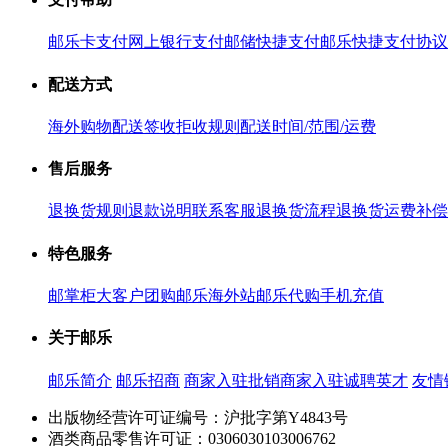
邮乐卡支付
网上银行支付
邮储快捷支付
邮乐快捷支付协议
配送方式
海外购物配送
签收拒收规则
配送时间/范围/运费
售后服务
退换货规则
退款说明
联系客服
退换货流程
退换货运费补偿
特色服务
邮掌柜
大客户团购
邮乐海外站
邮乐代购
手机充值
关于邮乐
邮乐简介
邮乐招商
商家入驻
批销商家入驻
诚聘英才
友情
出版物经营许可证编号：沪批字第Y4843号
酒类商品零售许可证：0306030103006762