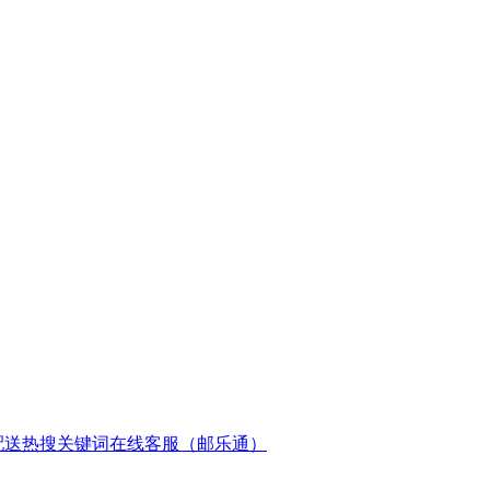
配送
热搜关键词
在线客服（邮乐通）