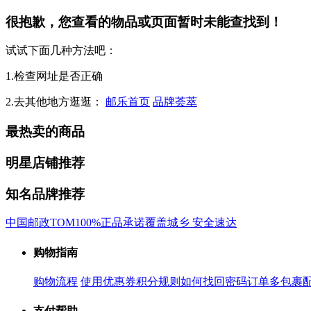
很抱歉，您查看的物品或页面暂时未能查找到！
试试下面几种方法吧：
1.检查网址是否正确
2.去其他地方逛逛：
邮乐首页
品牌荟萃
最热卖的商品
明星店铺推荐
知名品牌推荐
中国邮政
TOM
100%正品承诺
覆盖城乡 安全速达
购物指南
购物流程
使用优惠券
积分规则
如何找回密码
订单多包裹
支付帮助