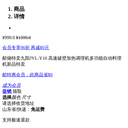
商品
详情
¥
999.0
¥1599.0
会员专享96折 再减
¥0
元
邮储特卖九阳JYL-Y16 高速破壁加热调理机多功能自动料理
机新品特卖
邮特惠会员，此商品省
¥0
成为会员
促销
领取
选择
颜色 尺寸
请选择收货地址
山东省
|
快递：
免运费
支持极速退款