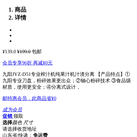
商品
详情
¥
139.0
¥199.0
包邮
会员专享96折 再减
¥0
元
九阳JYZ-D51专业榨汁机纯果汁机汁渣分离
【产品特点】①
九阳专业刀盘，粉碎效果更出众；②轴心粉碎技术 ③食品级
材质，使用更安全；④分离式设计，
邮特惠会员，此商品省
¥0
成为会员
促销
领取
选择
颜色 尺寸
请选择收货地址
山东省
|
快递：
免运费