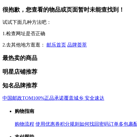
很抱歉，您查看的物品或页面暂时未能查找到！
试试下面几种方法吧：
1.检查网址是否正确
2.去其他地方逛逛：
邮乐首页
品牌荟萃
最热卖的商品
明星店铺推荐
知名品牌推荐
中国邮政
TOM
100%正品承诺
覆盖城乡 安全速达
购物指南
购物流程
使用优惠券
积分规则
如何找回密码
订单多包裹
支付帮助