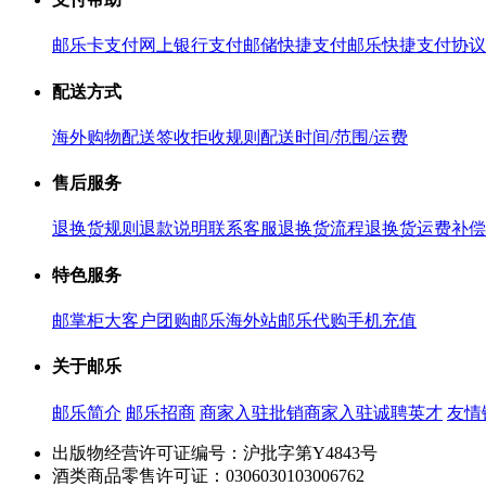
邮乐卡支付
网上银行支付
邮储快捷支付
邮乐快捷支付协议
配送方式
海外购物配送
签收拒收规则
配送时间/范围/运费
售后服务
退换货规则
退款说明
联系客服
退换货流程
退换货运费补偿
特色服务
邮掌柜
大客户团购
邮乐海外站
邮乐代购
手机充值
关于邮乐
邮乐简介
邮乐招商
商家入驻
批销商家入驻
诚聘英才
友情
出版物经营许可证编号：沪批字第Y4843号
酒类商品零售许可证：0306030103006762