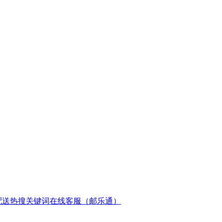
配送
热搜关键词
在线客服（邮乐通）