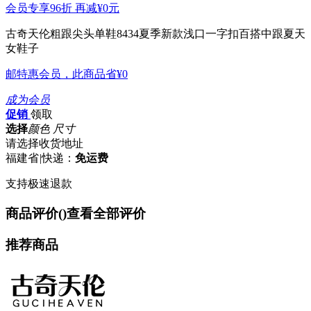
会员专享96折 再减
¥0
元
古奇天伦粗跟尖头单鞋8434夏季新款浅口一字扣百搭中跟夏天
女鞋子
邮特惠会员，此商品省
¥0
成为会员
促销
领取
选择
颜色 尺寸
请选择收货地址
福建省
|
快递：
免运费
支持极速退款
商品评价(
)
查看全部评价
推荐商品