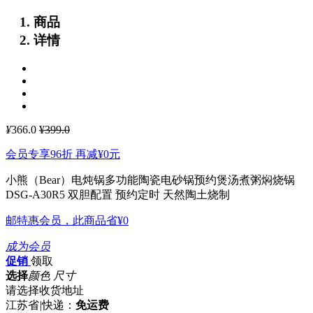
商品
详情
¥
366.0
¥399.0
会员专享96折 再减
¥0
元
小熊（Bear）电炖锅多功能陶瓷电砂锅预约煲汤煮粥焖烧锅
DSG-A30R5
双胆配置 预约定时 天然陶土烧制
邮特惠会员，此商品省
¥0
成为会员
促销
领取
选择
颜色 尺寸
请选择收货地址
江苏省
|
快递：
免运费