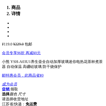
商品
详情
¥
119.0
¥229.0
包邮
会员专享96折 再减
¥0
元
小熊 YSH-A03U1养生壶全自动加厚玻璃迷你电热花茶杯煮茶
器
自动保温 高硼硅玻璃 防干烧保护
邮特惠会员，此商品省
¥0
成为会员
促销
领取
选择
颜色 尺寸
请选择收货地址
江苏省
|
快递：
免运费