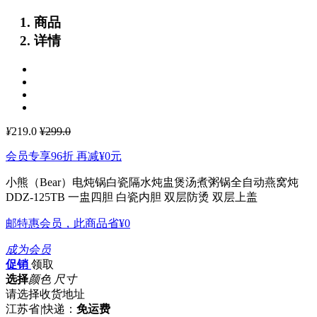
商品
详情
¥
219.0
¥299.0
会员专享96折 再减
¥0
元
小熊（Bear）电炖锅白瓷隔水炖盅煲汤煮粥锅全自动燕窝炖
DDZ-125TB
一盅四胆 白瓷内胆 双层防烫 双层上盖
邮特惠会员，此商品省
¥0
成为会员
促销
领取
选择
颜色 尺寸
请选择收货地址
江苏省
|
快递：
免运费