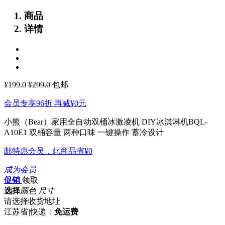
商品
详情
¥
199.0
¥299.0
包邮
会员专享96折 再减
¥0
元
小熊（Bear）家用全自动双桶冰激凌机 DIY冰淇淋机BQL-
A10E1
双桶容量 两种口味 一键操作 蓄冷设计
邮特惠会员，此商品省
¥0
成为会员
促销
领取
选择
颜色 尺寸
请选择收货地址
江苏省
|
快递：
免运费