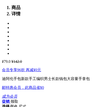
商品
详情
¥
79.0
¥142.0
会员专享96折 再减
¥0
元
迪阿伦手包新款手工编织男士长款钱包大容量手拿包
邮特惠会员，此商品省
¥0
成为会员
促销
领取
选择
颜色 尺寸