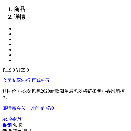
商品
详情
¥
119.0
¥155.0
会员专享96折 再减
¥0
元
迪阿伦 小ck女包包2020新款潮单肩包菱格链条包小香风斜挎
包
邮特惠会员，此商品省
¥0
成为会员
促销
领取