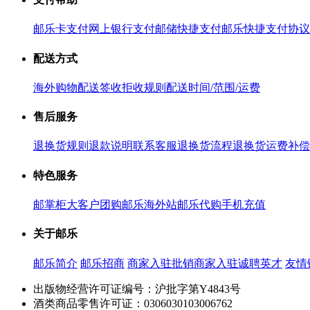
邮乐卡支付
网上银行支付
邮储快捷支付
邮乐快捷支付协议
配送方式
海外购物配送
签收拒收规则
配送时间/范围/运费
售后服务
退换货规则
退款说明
联系客服
退换货流程
退换货运费补偿
特色服务
邮掌柜
大客户团购
邮乐海外站
邮乐代购
手机充值
关于邮乐
邮乐简介
邮乐招商
商家入驻
批销商家入驻
诚聘英才
友情
出版物经营许可证编号：沪批字第Y4843号
酒类商品零售许可证：0306030103006762