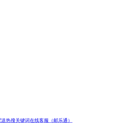
配送
热搜关键词
在线客服（邮乐通）