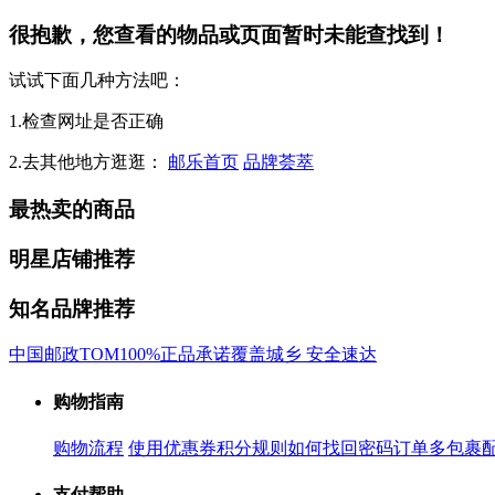
很抱歉，您查看的物品或页面暂时未能查找到！
试试下面几种方法吧：
1.检查网址是否正确
2.去其他地方逛逛：
邮乐首页
品牌荟萃
最热卖的商品
明星店铺推荐
知名品牌推荐
中国邮政
TOM
100%正品承诺
覆盖城乡 安全速达
购物指南
购物流程
使用优惠券
积分规则
如何找回密码
订单多包裹
支付帮助