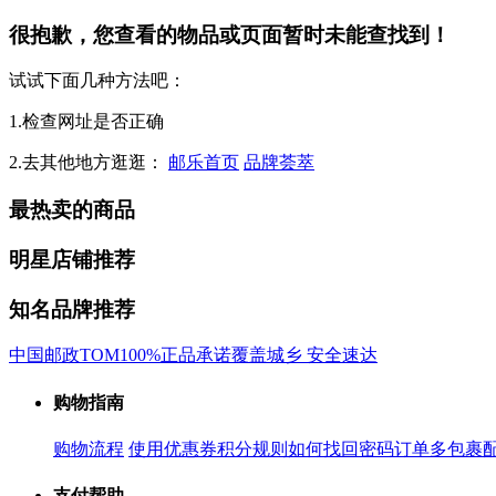
很抱歉，您查看的物品或页面暂时未能查找到！
试试下面几种方法吧：
1.检查网址是否正确
2.去其他地方逛逛：
邮乐首页
品牌荟萃
最热卖的商品
明星店铺推荐
知名品牌推荐
中国邮政
TOM
100%正品承诺
覆盖城乡 安全速达
购物指南
购物流程
使用优惠券
积分规则
如何找回密码
订单多包裹
支付帮助