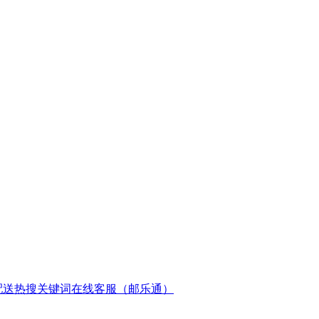
配送
热搜关键词
在线客服（邮乐通）