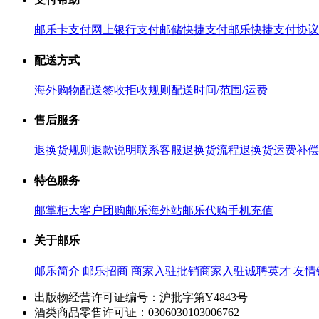
邮乐卡支付
网上银行支付
邮储快捷支付
邮乐快捷支付协议
配送方式
海外购物配送
签收拒收规则
配送时间/范围/运费
售后服务
退换货规则
退款说明
联系客服
退换货流程
退换货运费补偿
特色服务
邮掌柜
大客户团购
邮乐海外站
邮乐代购
手机充值
关于邮乐
邮乐简介
邮乐招商
商家入驻
批销商家入驻
诚聘英才
友情
出版物经营许可证编号：沪批字第Y4843号
酒类商品零售许可证：0306030103006762