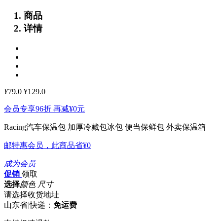
商品
详情
¥
79.0
¥129.0
会员专享96折 再减
¥0
元
Racing汽车保温包 加厚冷藏包冰包 便当保鲜包 外卖保温箱
邮特惠会员，此商品省
¥0
成为会员
促销
领取
选择
颜色 尺寸
请选择收货地址
山东省
|
快递：
免运费