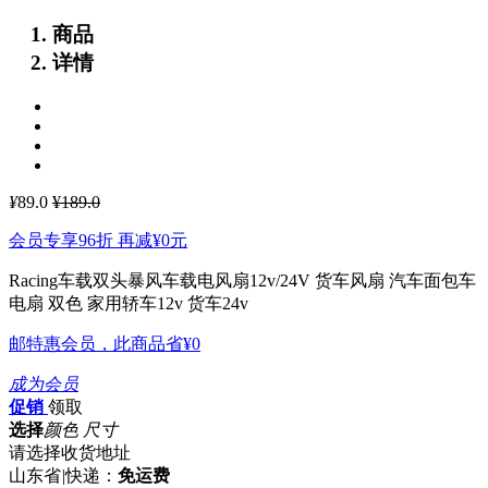
商品
详情
¥
89.0
¥189.0
会员专享96折 再减
¥0
元
Racing车载双头暴风车载电风扇12v/24V 货车风扇 汽车面包车
电扇 双色
家用轿车12v 货车24v
邮特惠会员，此商品省
¥0
成为会员
促销
领取
选择
颜色 尺寸
请选择收货地址
山东省
|
快递：
免运费