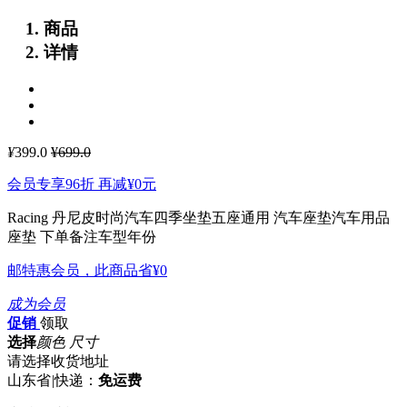
商品
详情
¥
399.0
¥699.0
会员专享96折 再减
¥0
元
Racing 丹尼皮时尚汽车四季坐垫五座通用 汽车座垫汽车用品
座垫
下单备注车型年份
邮特惠会员，此商品省
¥0
成为会员
促销
领取
选择
颜色 尺寸
请选择收货地址
山东省
|
快递：
免运费