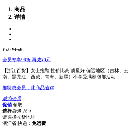
商品
详情
¥
5.0
¥15.0
会员专享96折 再减
¥0
元
【浙江百货】女士拖鞋 性价比高 质量好
偏远地区（吉林、云
南、黑龙江、西藏、青海、新疆）不享受满额包邮活动。
邮特惠会员，此商品省
¥0
成为会员
促销
领取
选择
颜色 尺寸
请选择收货地址
浙江省
|
快递：
免运费