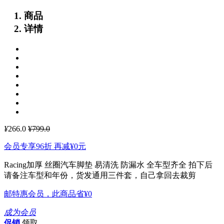
商品
详情
¥
266.0
¥799.0
会员专享96折 再减
¥0
元
Racing加厚 丝圈汽车脚垫 易清洗 防漏水 全车型齐全
拍下后
请备注车型和年份，货发通用三件套，自己拿回去裁剪
邮特惠会员，此商品省
¥0
成为会员
促销
领取