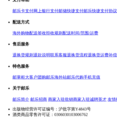
邮乐卡支付
网上银行支付
邮储快捷支付
邮乐快捷支付协议
配送方式
海外购物配送
签收拒收规则
配送时间/范围/运费
售后服务
退换货规则
退款说明
联系客服
退换货流程
退换货运费补偿
特色服务
邮掌柜
大客户团购
邮乐海外站
邮乐代购
手机充值
关于邮乐
邮乐简介
邮乐招商
商家入驻
批销商家入驻
诚聘英才
友情
出版物经营许可证编号：沪批字第Y4843号
酒类商品零售许可证：0306030103006762