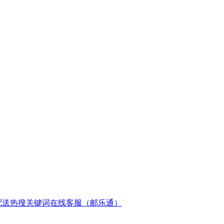
配送
热搜关键词
在线客服（邮乐通）