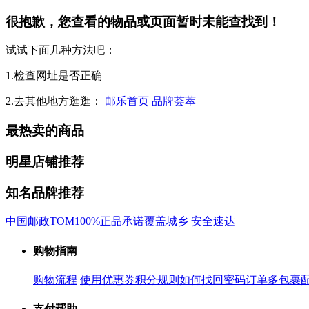
很抱歉，您查看的物品或页面暂时未能查找到！
试试下面几种方法吧：
1.检查网址是否正确
2.去其他地方逛逛：
邮乐首页
品牌荟萃
最热卖的商品
明星店铺推荐
知名品牌推荐
中国邮政
TOM
100%正品承诺
覆盖城乡 安全速达
购物指南
购物流程
使用优惠券
积分规则
如何找回密码
订单多包裹
支付帮助