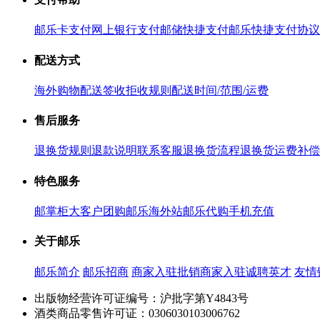
邮乐卡支付
网上银行支付
邮储快捷支付
邮乐快捷支付协议
配送方式
海外购物配送
签收拒收规则
配送时间/范围/运费
售后服务
退换货规则
退款说明
联系客服
退换货流程
退换货运费补偿
特色服务
邮掌柜
大客户团购
邮乐海外站
邮乐代购
手机充值
关于邮乐
邮乐简介
邮乐招商
商家入驻
批销商家入驻
诚聘英才
友情
出版物经营许可证编号：沪批字第Y4843号
酒类商品零售许可证：0306030103006762