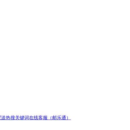
配送
热搜关键词
在线客服（邮乐通）