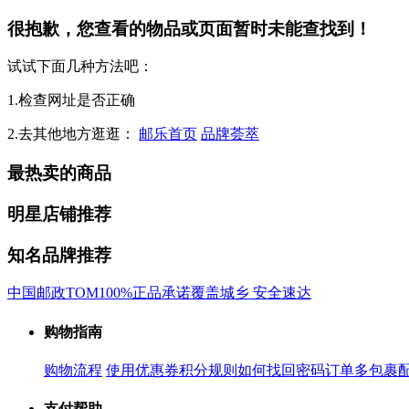
很抱歉，您查看的物品或页面暂时未能查找到！
试试下面几种方法吧：
1.检查网址是否正确
2.去其他地方逛逛：
邮乐首页
品牌荟萃
最热卖的商品
明星店铺推荐
知名品牌推荐
中国邮政
TOM
100%正品承诺
覆盖城乡 安全速达
购物指南
购物流程
使用优惠券
积分规则
如何找回密码
订单多包裹
支付帮助